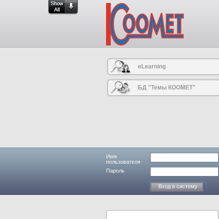
eLearning
БД "Темы КООМЕТ"
Имя
пользователя
Пароль