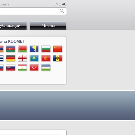
 сайта
EN
::
RU
убликации
Члены
ены КООМЕТ
на
й
дова