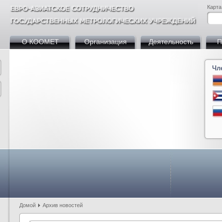
Карта
О КООМЕТ
Организация
Деятельность
П
Чл
Армения
Азербайджан
Беларусь
Босния и Герцегови
Болгария
Кита
Куба
Германия
Грузия
Казахстан
Кыргызстан
Мол
Россия
Словакия
Таджикистан
Турция
Узбекистан
Домой
Архив новостей