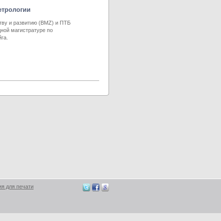
етрологии
ву и развитию (BMZ) и ПТБ
ной магистратуре по
га.
ия для печати