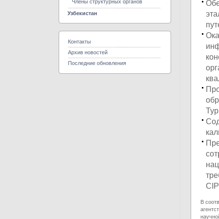
Члены структурных органов
Обе
эта
Узбекистан
пут
Ока
Контакты
инф
Архив новостей
кон
Последние обновления
орг
ква
Про
обр
Тур
Сод
кал
Пре
сот
нац
тре
CIP
В соот
агентс
научно