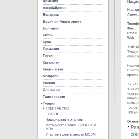
Армения
Нацио
Азербайджан
И.о. д
Адрес:
Беларусь
Гебз
Босния и Герцеговина
Телеф
Болгария
Факс:
Email
Китай
Web:
Куба
TÜBITA
Германия
Турции
Грузия
област
Казахстан
Национ
Кыргызстан
Совета
промыш
Молдова
Россия
ТУБИТА
этих и
Словакия
усовер
Таджикистан
национ
коммер
Турция
торгов
ТУБИТАК УМЭ
Турции
ГУМБПП
Национальные эталоны
Основ
Метрическая Конвенция и CIPM
Реа
MRA
соо
Участие в деятельности МОЗМ