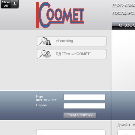
О КОО
eLearning
БД "Темы КООМЕТ"
Имя
пользователя
Пароль
Домой
Ч