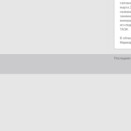
связан
марта 
назван
занима
минера
исслед
TAЭK.
В обла
Мармар
Последние 