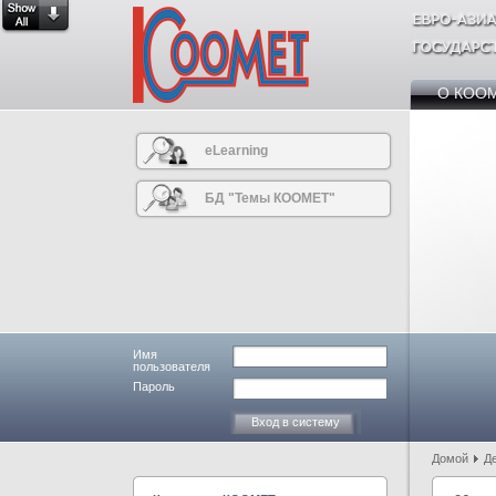
О КОО
eLearning
БД "Темы КООМЕТ"
Имя
пользователя
Пароль
Домой
Д