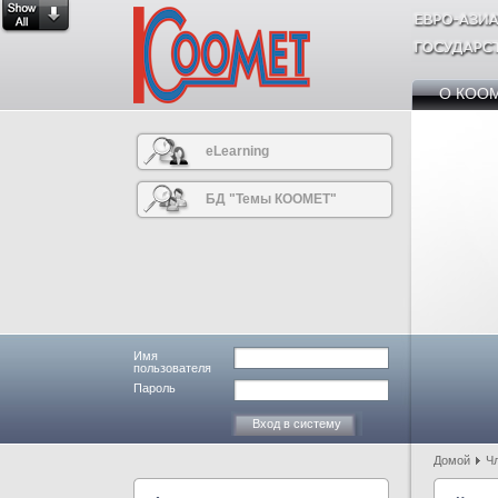
О КОО
eLearning
БД "Темы КООМЕТ"
Имя
пользователя
Пароль
Домой
Ч