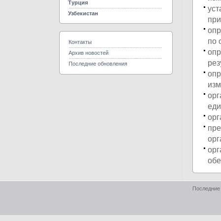
Турция
уст
Узбекистан
при
опр
по 
Контакты
опр
Архив новостей
рез
Последние обновления
опр
изм
орг
еди
орг
пре
орг
орг
обе
Последние 