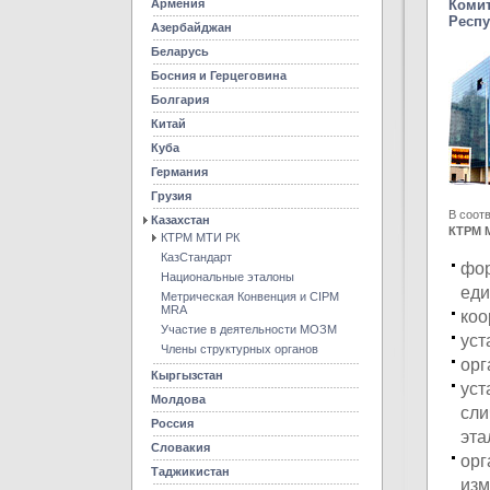
Армения
Комит
Респу
Азербайджан
Беларусь
Босния и Герцеговина
Болгария
Китай
Куба
Германия
Грузия
В соот
Казахстан
КТРМ М
КТРМ МТИ РК
КазСтандарт
фор
Национальные эталоны
еди
Метрическая Конвенция и CIPM
MRA
коо
Участие в деятельности МОЗМ
уст
Члены структурных органов
орг
Кыргызстан
уст
Молдова
сли
Россия
эта
Словакия
орг
Таджикистан
изм