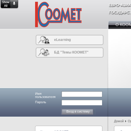
О КОО
eLearning
БД "Темы КООМЕТ"
Имя
пользователя
Пароль
Домой
О