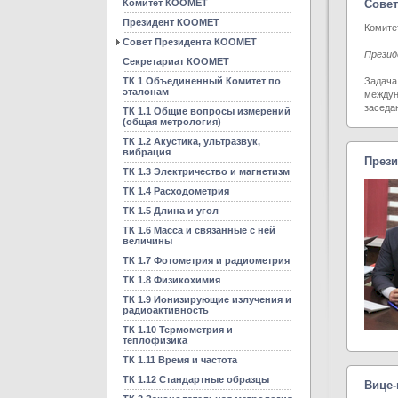
Комитет КООМЕТ
Сове
Президент КООМЕТ
Комите
Совет Президента КООМЕТ
Презид
Секретариат КООМЕТ
ТК 1 Объединенный Комитет по
Задача
эталонам
междун
заседа
ТК 1.1 Общие вопросы измерений
(общая метрология)
ТК 1.2 Акустика, ультразвук,
вибрация
През
ТК 1.3 Электричество и магнетизм
ТК 1.4 Расходометрия
ТК 1.5 Длина и угол
ТК 1.6 Масса и связанные с ней
величины
ТК 1.7 Фотометрия и радиометрия
ТК 1.8 Физикохимия
ТК 1.9 Ионизирующие излучения и
радиоактивность
ТК 1.10 Термометрия и
теплофизика
ТК 1.11 Время и частота
ТК 1.12 Стандартные образцы
Вице