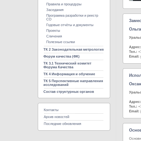
Правила и процедуры
Заседания
Программа разработки и реестр
СО
Замес
Годовые отчёты и документы
Ольг
Проекты
Сличения
Уральс
Полезные ссылки
Адрес:
ТК 2 Законодательная метрология
Тел.:
+7
Форум качества (ФК)
Email:
ТК 3.1 Технический комитет
Форума Качества
ТК 4 Информация и обучение
Испол
ТК 5 Перспективные направления
Окса
исследований
Состав структурных органов
Уральс
Адрес:
Тел.:
+7
Контакты
Email:
Архив новостей
Последние обновления
Основ
Основн