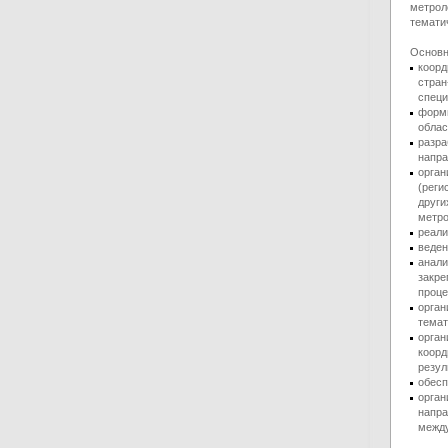
метрол
темати
Основн
коорд
стран
специ
форми
облас
разра
напра
орган
(реги
други
метро
реали
веден
анали
закре
проц
орган
темат
орган
коорд
резул
обесп
орган
напра
между