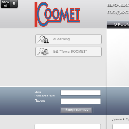
О КОО
eLearning
БД "Темы КООМЕТ"
Имя
пользователя
Пароль
Домой
О