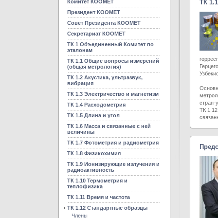
Комитет КООМЕТ
ТК 1.
Президент КООМЕТ
Совет Президента КООМЕТ
Секретариат КООМЕТ
ТК 1 Объединенный Комитет по
эталонам
rоррес
ТК 1.1 Общие вопросы измерений
Герцег
(общая метрология)
Узбеки
ТК 1.2 Акустика, ультразвук,
вибрация
Основн
ТК 1.3 Электричество и магнетизм
метрол
стран-
ТК 1.4 Расходометрия
ТК 1.1
ТК 1.5 Длина и угол
связан
ТК 1.6 Масса и связанные с ней
величины
ТК 1.7 Фотометрия и радиометрия
Предс
ТК 1.8 Физикохимия
ТК 1.9 Ионизирующие излучения и
радиоактивность
ТК 1.10 Термометрия и
теплофизика
ТК 1.11 Время и частота
ТК 1.12 Стандартные образцы
Члены