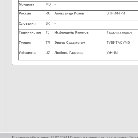
Молдова
MD
-
Россия
RU
Александр
Исаев
ВНИИФТРИ
Словакия
SK
-
Таджикистан
TJ
Исфандиёр Каюмов
Таджикстандарт
Турция
TR
Э
нвер Садыкоглу
ТУБИТАК УМЭ
Узбекистан
UZ
Любовь Газиева
УзНИМ
Последние обновления: 23.07.2024 |
Предупреждение и авторские права
|
Верс