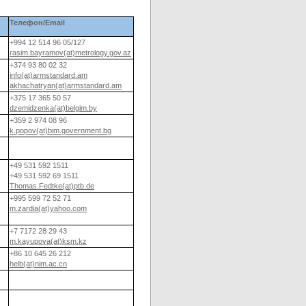
Телефон/
Email
+994 12 514 96 05/127
rasim.bayramov(at)metrology.gov.az
+374 93 80 02 32
info(at)armstandard.am
akhachatryan(at)armstandard.am
+375 17 365 50 57
dzemidzenka(at)belgim.by
+359 2 974 08 96
k.popov(at)bim.government.bg
+49 531 592 1511
+49 531 592 69 1511
Thomas.Fedtke(at)ptb.de
+995 599 72 52 71
m.zardia(at)yahoo.com
+7 7172 28 29 43
m.kayupova(at)ksm.kz
+86 10 645 26 212
helb(at)nim.ac.cn