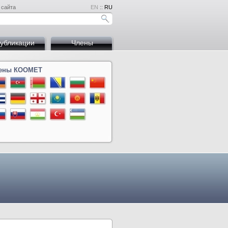
 сайта
EN
::
RU
убликации
Члены
ены КООМЕТ
на
й
дова