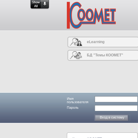
eLearning
БД "Темы КООМЕТ"
Имя
пользователя
Пароль