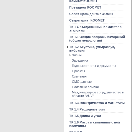
Комитет КООМЕТ
Президент КООМЕТ
Совет Президента КООМЕТ
Секретариат КООМЕТ
ТК 1 Объединенный Комитет по
эталонам
ТК 1.1 Общие вопросы измерений
(общая метрология)
ТК 1.2 Акустика, ультразвук,
вибрация
Члены
Заседания
Годовые отчеты и документы
Проекты
Сличения
CMC-данные
Полезные ссылки
Международное сотрудничество в
области "AUV"
ТК 1.3 Электричество и магнетизм
ТК 1.4 Расходометрия
ТК 1.5 Длина и угол
ТК 1.6 Масса и связанные с ней
величины