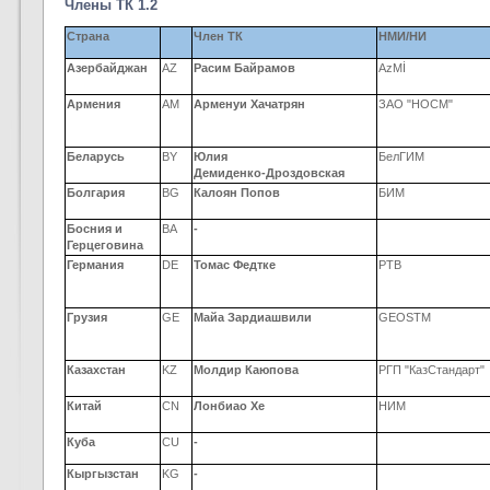
Члены ТК 1.2
Страна
Член ТК
НМИ/НИ
Азербайджан
AZ
Расим Байрамов
AzMİ
Армения
AM
Арменуи Хачатрян
ЗАО "НОСМ"
Беларусь
BY
Юлия
БелГИМ
Демиденко-Дроздовская
Болгария
BG
Калоян Попов
БИМ
Босния и
BA
-
Герцеговина
Германия
DE
Томас Федтке
PTB
Грузия
GE
Майа Зардиашвили
GEOSTM
Казахстан
KZ
Молдир Каюпова
РГП "КазСтандарт"
Китай
CN
Лонбиао Хе
НИМ
Куба
CU
-
Кыргызстан
KG
-