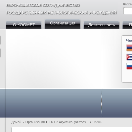
Карта
Организация
О КООМЕТ
Деятельность
П
Чл
Армения
Азербайджан
Беларусь
Босния и Герцегови
Болгария
Кита
Куба
Германия
Грузия
Казахстан
Кыргызстан
Мол
Россия
Словакия
Таджикистан
Турция
Узбекистан
Домой
Организация
ТК 1.2 Акустика, ультраз...
Члены