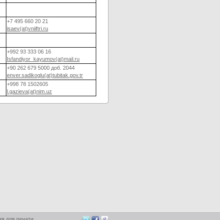
+7 495 660 20 21
isaev(at)vniiftri.ru
+992 93 333 06 16
Isfandiyor_kayumov(at)mail.ru
+90 262 679 5000 доб. 2044
еnver.sadikoglu(at)tubitak.gov.tr
+998 78 1502605
l.gazieva(at)nim.uz
ия для печати