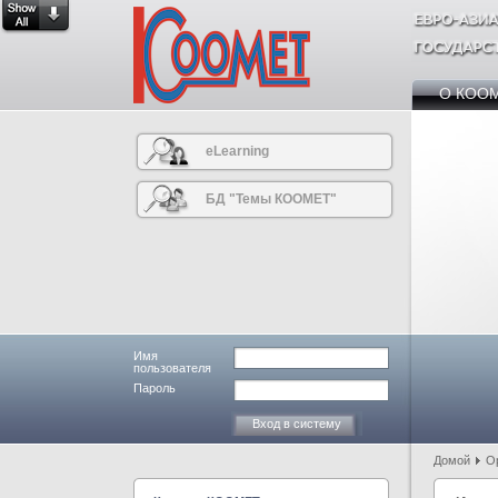
О КОО
eLearning
БД "Темы КООМЕТ"
Имя
пользователя
Пароль
Домой
О