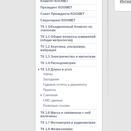
Комитет КООМЕТ
Интер
Президент КООМЕТ
Совет Президента КООМЕТ
Секретариат КООМЕТ
ТК 1 Объединенный Комитет по
эталонам
ТК 1.1 Общие вопросы измерений
(общая метрология)
ТК 1.2 Акустика, ультразвук,
вибрация
ТК 1.3 Электричество и магнетизм
ТК 1.4 Расходометрия
ТК 1.5 Длина и угол
Члены
Заседания
Годовые отчеты и документы
Проекты
Сличения
CMC-данные
Полезные ссылки
ТК 1.6 Масса и связанные с ней
величины
ТК 1.7 Фотометрия и радиометрия
ТК 1.8 Физикохимия