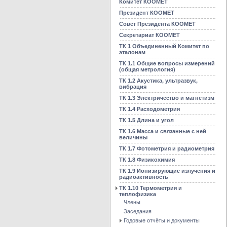
Комитет КООМЕТ
Президент КООМЕТ
Совет Президента КООМЕТ
Секретариат КООМЕТ
ТК 1 Объединенный Комитет по
эталонам
ТК 1.1 Общие вопросы измерений
(общая метрология)
ТК 1.2 Акустика, ультразвук,
вибрация
ТК 1.3 Электричество и магнетизм
ТК 1.4 Расходометрия
ТК 1.5 Длина и угол
ТК 1.6 Масса и связанные с ней
величины
ТК 1.7 Фотометрия и радиометрия
ТК 1.8 Физикохимия
ТК 1.9 Ионизирующие излучения и
радиоактивность
ТК 1.10 Термометрия и
теплофизика
Члены
Заседания
Годовые отчёты и документы