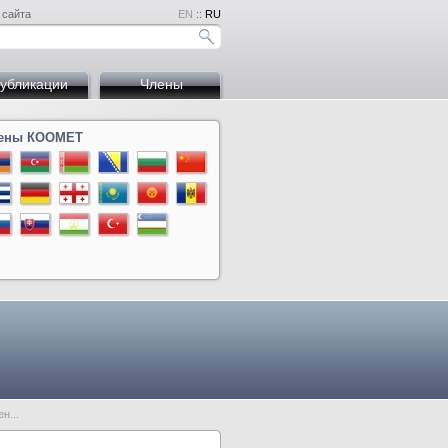
 сайта
EN
::
RU
убликации
Члены
ены КООМЕТ
на
й
дова
н...