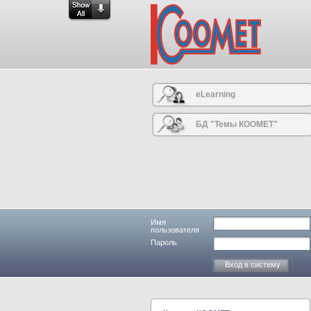
eLearning
БД "Темы КООМЕТ"
Имя
пользователя
Пароль