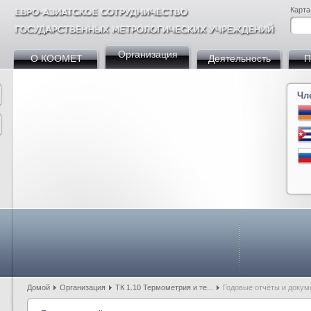
Карта
Организация
О КООМЕТ
Деятельность
П
Чл
Армения
Азербайджан
Беларусь
Босния и Герцегови
Болгария
Кита
Куба
Германия
Грузия
Казахстан
Кыргызстан
Мол
Россия
Словакия
Таджикистан
Турция
Узбекистан
Домой
Организация
ТК 1.10 Термометрия и те...
Годовые отчёты и докуме