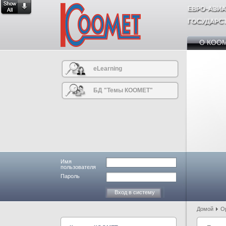
О КОО
eLearning
БД "Темы КООМЕТ"
Имя
пользователя
Пароль
Домой
О