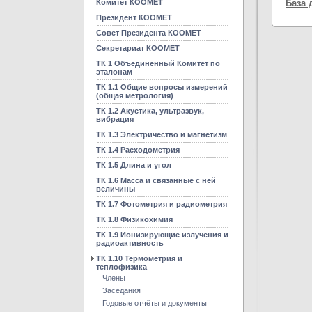
Комитет КООМЕТ
База 
Президент КООМЕТ
Совет Президента КООМЕТ
Секретариат КООМЕТ
ТК 1 Объединенный Комитет по
эталонам
ТК 1.1 Общие вопросы измерений
(общая метрология)
ТК 1.2 Акустика, ультразвук,
вибрация
ТК 1.3 Электричество и магнетизм
ТК 1.4 Расходометрия
ТК 1.5 Длина и угол
ТК 1.6 Масса и связанные с ней
величины
ТК 1.7 Фотометрия и радиометрия
ТК 1.8 Физикохимия
ТК 1.9 Ионизирующие излучения и
радиоактивность
ТК 1.10 Термометрия и
теплофизика
Члены
Заседания
Годовые отчёты и документы