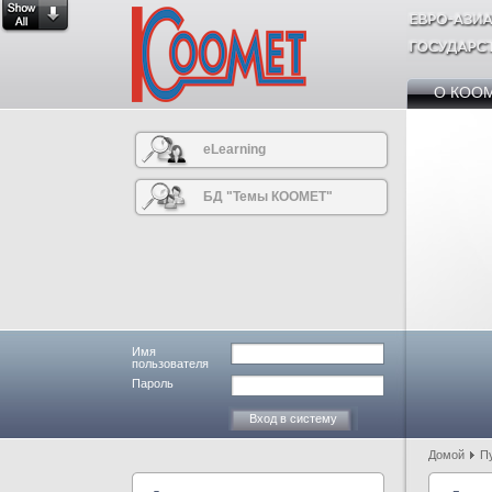
О КОО
eLearning
БД "Темы КООМЕТ"
Имя
пользователя
Пароль
Домой
П