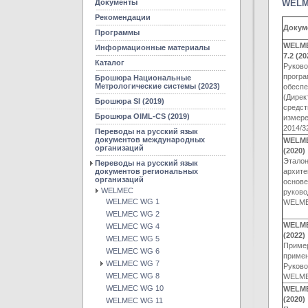
Документы
WELM
Рекомендации
Докум
Программы
WELME
Информационные материалы
7.2 (20
Каталог
Руково
прогр
Брошюра Национальные
Метрологические системы (2023)
обесп
(Дирек
Брошюра SI (2019)
средс
Брошюра OIML-CS (2019)
измер
2014/3
Переводы на русский язык
документов международных
WELME
организаций
(2020)
Этало
Переводы на русский язык
документов региональных
архите
организаций
основе
WELMEC
руково
WELMEC WG 1
WELME
WELMEC WG 2
WELME
WELMEC WG 4
(2022)
WELMEC WG 5
Приме
WELMEC WG 6
приме
WELMEC WG 7
Руково
WELMEC WG 8
WELME
WELMEC WG 10
WELME
(2020)
WELMEC WG 11