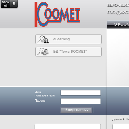
О КОО
eLearning
БД "Темы КООМЕТ"
Имя
пользователя
Пароль
Домой
П