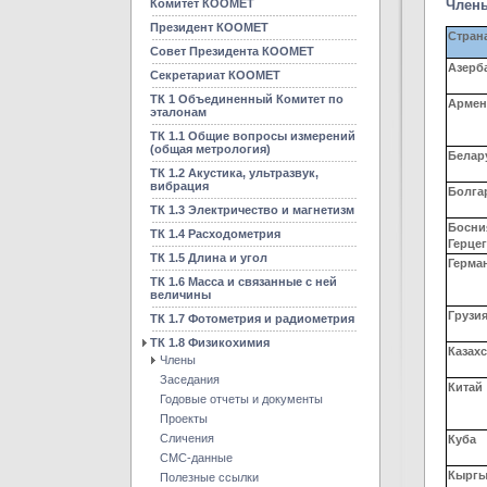
Комитет КООМЕТ
Члены
Президент КООМЕТ
Стран
Совет Президента КООМЕТ
Азерб
Секретариат КООМЕТ
ТК 1 Объединенный Комитет по
Армен
эталонам
ТК 1.1 Общие вопросы измерений
(общая метрология)
Белар
ТК 1.2 Акустика, ультразвук,
вибрация
Болга
ТК 1.3 Электричество и магнетизм
Босни
ТК 1.4 Расходометрия
Герце
ТК 1.5 Длина и угол
Герма
ТК 1.6 Масса и связанные с ней
величины
Грузи
ТК 1.7 Фотометрия и радиометрия
ТК 1.8 Физикохимия
Казахс
Члены
Заседания
Китай
Годовые отчеты и документы
Проекты
Сличения
Куба
CMC-данные
Кыргы
Полезные ссылки