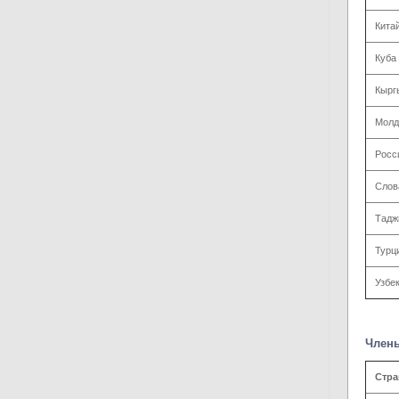
Кита
Куба
Кырг
Молд
Росс
Слов
Тадж
Турц
Узбе
Члены
Стра