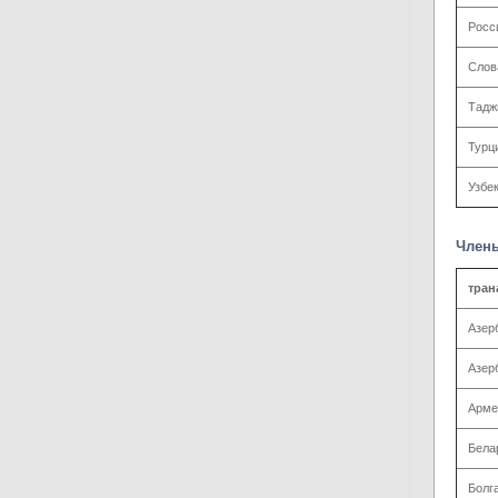
Росс
Слов
Тадж
Турц
Узбе
Члены
тран
Азер
Азер
Арме
Бела
Болг