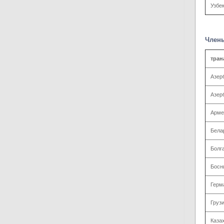
Узбе
Члены
тран
Азер
Азер
Арме
Бела
Болг
Босн
Герм
Груз
Каза