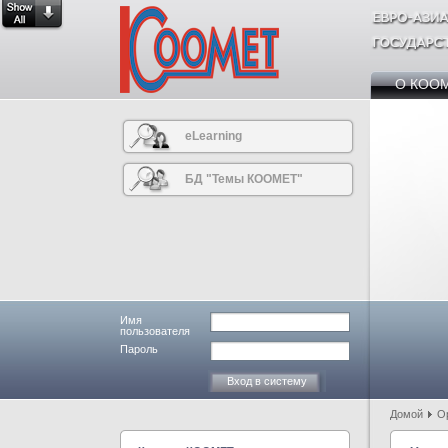
О КОО
eLearning
БД "Темы КООМЕТ"
Имя
пользователя
Пароль
Домой
О