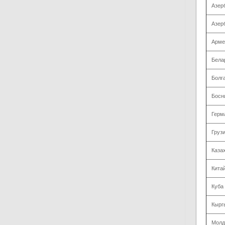
Азер
Азер
Арме
Бела
Болг
Босн
Герм
Груз
Каза
Кита
Куба
Кырг
Молд