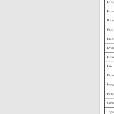
Бела
Болг
Босн
Герм
Груз
Каза
Кита
Куба
Кырг
Молд
Росс
Слов
Тадж