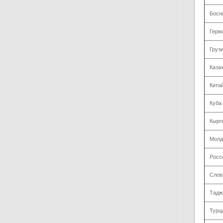
Босн
Герм
Груз
Каза
Кита
Куба
Кырг
Молд
Росс
Слов
Тадж
Турц