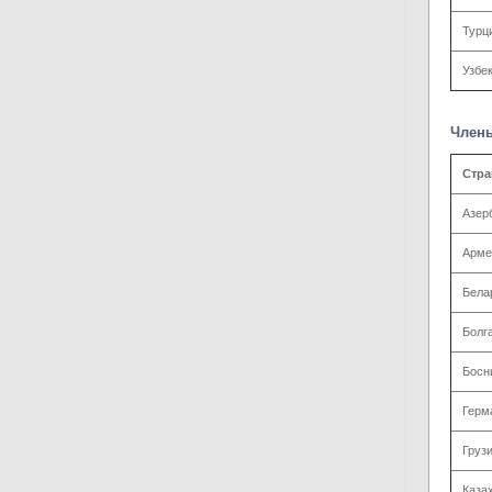
Турц
Узбе
Члены
Стра
Азер
Арме
Бела
Болг
Босн
Герм
Груз
Каза