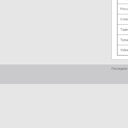
Росс
Слов
Тадж
Турц
Узбе
Последние 