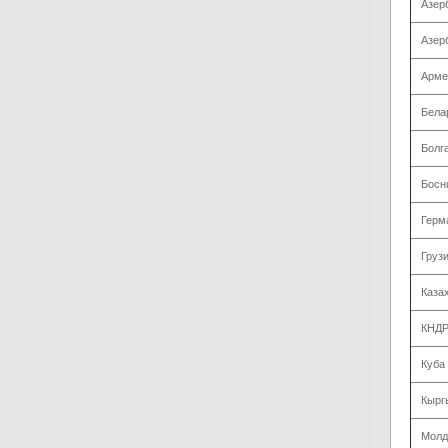
Азер
Азер
Арме
Бела
Болг
Босн
Герм
Груз
Каза
КНД
Куба
Кырг
Молд