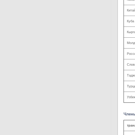
Кита
Куба
Кырг
Молд
Росс
Слов
Тадж
Турц
Узбе
Члены
тран