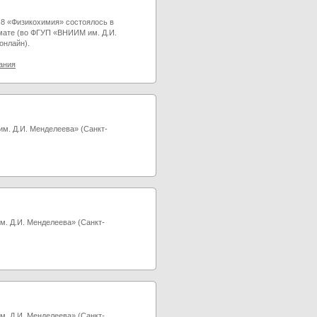
.8 «Физикохимия» состоялось в
мате (во ФГУП «ВНИИМ им. Д.И.
онлайн).
ания
м. Д.И. Менделеева» (Санкт-
. Д.И. Менделеева» (Санкт-
. Д.И. Менделеева» (Санкт-