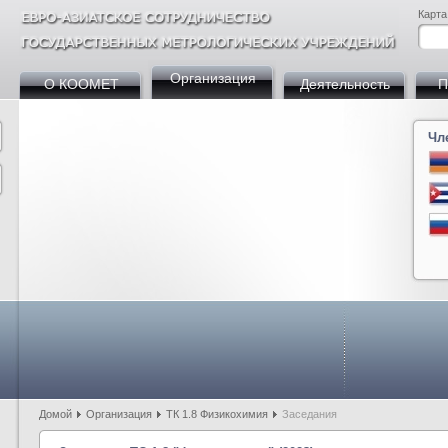
Карта
Организация
О КООМЕТ
Деятельность
П
Чл
Армения
Азербайджан
Беларусь
Босния и Герцегови
Болгария
Кита
Куба
Германия
Грузия
Казахстан
Кыргызстан
Мол
Россия
Словакия
Таджикистан
Турция
Узбекистан
Домой
Организация
ТК 1.8 Физикохимия
Заседания