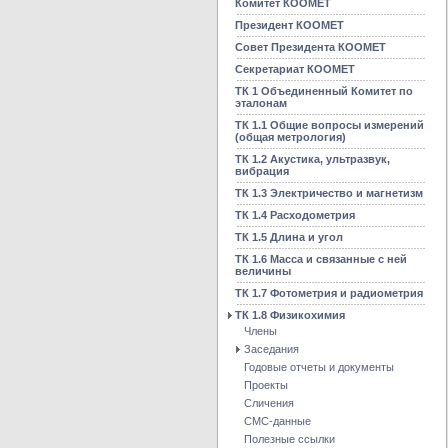
Комитет КООМЕТ
Президент КООМЕТ
Совет Президента КООМЕТ
Секретариат КООМЕТ
ТК 1 Объединенный Комитет по
эталонам
ТК 1.1 Общие вопросы измерений
(общая метрология)
ТК 1.2 Акустика, ультразвук,
вибрация
ТК 1.3 Электричество и магнетизм
ТК 1.4 Расходометрия
ТК 1.5 Длина и угол
ТК 1.6 Масса и связанные с ней
величины
ТК 1.7 Фотометрия и радиометрия
ТК 1.8 Физикохимия
Члены
Заседания
Годовые отчеты и документы
Проекты
Сличения
CMC-данные
Полезные ссылки