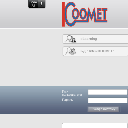
eLearning
БД "Темы КООМЕТ"
Имя
пользователя
Пароль