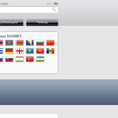
 сайта
EN
::
RU
убликации
Члены
ены КООМЕТ
на
й
дова